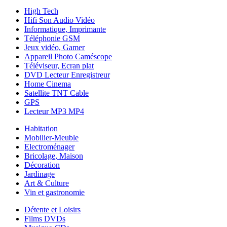
High Tech
Hifi Son Audio Vidéo
Informatique, Imprimante
Téléphonie GSM
Jeux vidéo, Gamer
Appareil Photo Caméscope
Téléviseur, Ecran plat
DVD Lecteur Enregistreur
Home Cinema
Satellite TNT Cable
GPS
Lecteur MP3 MP4
Habitation
Mobilier-Meuble
Electroménager
Bricolage, Maison
Décoration
Jardinage
Art & Culture
Vin et gastronomie
Détente et Loisirs
Films DVDs