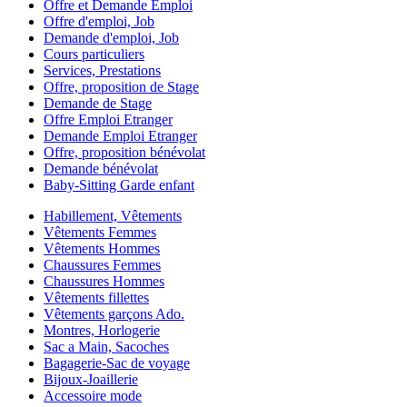
Offre et Demande Emploi
Offre d'emploi, Job
Demande d'emploi, Job
Cours particuliers
Services, Prestations
Offre, proposition de Stage
Demande de Stage
Offre Emploi Etranger
Demande Emploi Etranger
Offre, proposition bénévolat
Demande bénévolat
Baby-Sitting Garde enfant
Habillement, Vêtements
Vêtements Femmes
Vêtements Hommes
Chaussures Femmes
Chaussures Hommes
Vêtements fillettes
Vêtements garçons Ado.
Montres, Horlogerie
Sac a Main, Sacoches
Bagagerie-Sac de voyage
Bijoux-Joaillerie
Accessoire mode