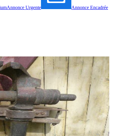
ium
Annonce Urgente
Annonce Encadrée