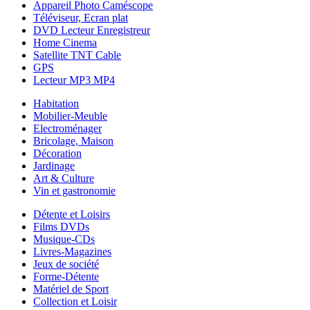
Appareil Photo Caméscope
Téléviseur, Ecran plat
DVD Lecteur Enregistreur
Home Cinema
Satellite TNT Cable
GPS
Lecteur MP3 MP4
Habitation
Mobilier-Meuble
Electroménager
Bricolage, Maison
Décoration
Jardinage
Art & Culture
Vin et gastronomie
Détente et Loisirs
Films DVDs
Musique-CDs
Livres-Magazines
Jeux de société
Forme-Détente
Matériel de Sport
Collection et Loisir