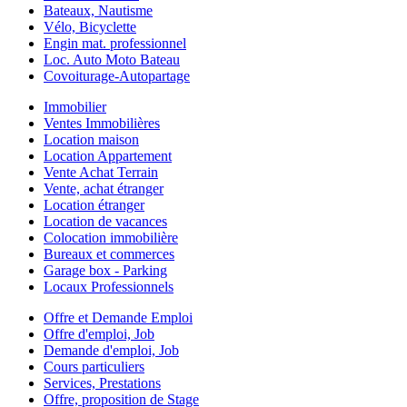
Bateaux, Nautisme
Vélo, Bicyclette
Engin mat. professionnel
Loc. Auto Moto Bateau
Covoiturage-Autopartage
Immobilier
Ventes Immobilières
Location maison
Location Appartement
Vente Achat Terrain
Vente, achat étranger
Location étranger
Location de vacances
Colocation immobilière
Bureaux et commerces
Garage box - Parking
Locaux Professionnels
Offre et Demande Emploi
Offre d'emploi, Job
Demande d'emploi, Job
Cours particuliers
Services, Prestations
Offre, proposition de Stage