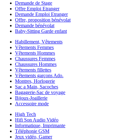
Demande de Stage
Offre Emploi Etranger
Demande Emploi Etranger
Offre, proposition bénévolat
Demande bénévolat
Baby-Sitting Garde enfant
Habillement, Vêtements
Vêtements Femmes
Vêtements Hommes
Chaussures Femmes
Chaussures Hommes
Vêtements fillettes
Vêtements garçons Ado.
Montres, Horlogerie
Sac a Main, Sacoches
Bagagerie-Sac de voyage
Bijoux-Joaillerie
Accessoire mode
High Tech
Hifi Son Audio Vidéo
Informatique, Imprimante
Téléphonie GSM
Jeux vidéo, Gamer