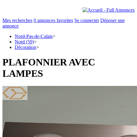
Mes recherches
0
annonces favorites
Se connecter
Déposer une
annonce
Nord-Pas-de-Calais
>
Nord (59)
>
Décoration
>
PLAFONNIER AVEC
LAMPES