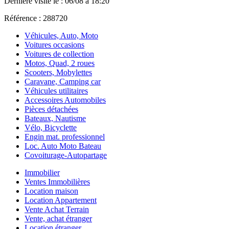
Dernière visite le : 06/08 à 18:20
Référence : 288720
Véhicules, Auto, Moto
Voitures occasions
Voitures de collection
Motos, Quad, 2 roues
Scooters, Mobylettes
Caravane, Camping car
Véhicules utilitaires
Accessoires Automobiles
Pièces détachées
Bateaux, Nautisme
Vélo, Bicyclette
Engin mat. professionnel
Loc. Auto Moto Bateau
Covoiturage-Autopartage
Immobilier
Ventes Immobilières
Location maison
Location Appartement
Vente Achat Terrain
Vente, achat étranger
Location étranger