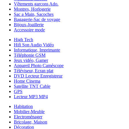
Vêtements garçons Ado.
Montres, Horlogerie
Sac a Main, Sacoches
Bagagerie-Sac de voyage
Bijoux-Joaillerie
Accessoire mode
High Tech
Hifi Son Audio Vidéo
Informatique, Imprimante
Téléphonie GSM
Jeux vidéo, Gamer
Appareil Photo Caméscope
Téléviseur, Ecran plat
DVD Lecteur Enregistreur
Home Cinema
Satellite TNT Cable
GPS
Lecteur MP3 MP4
Habitation
Mobilier-Meuble
Electroménager
Bricolage, Maison
Décoration