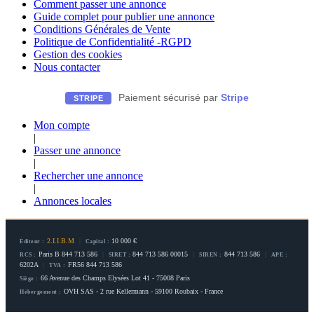
Comment passer une annonce
Guide complet pour publier une annonce
Conditions Générales de Vente
Politique de Confidentialité -RGPD
Gestion des cookies
Nous contacter
Paiement sécurisé par
Stripe
STRIPE
Mon compte
|
Passer une annonce
|
Rechercher une annonce
|
Annonces locales
2.I.I.B.M
|
10 000 €
Éditeur :
Capital :
Paris B 844 713 586
|
844 713 586 00015
|
844 713 586
|
RCS :
SIRET :
SIREN :
APE :
6202A
|
FR56 844 713 586
TVA :
66 Avenue des Champs Elysées Lot 41 - 75008 Paris
Siège :
OVH SAS - 2 rue Kellermann - 59100 Roubaix - France
Hébergement :