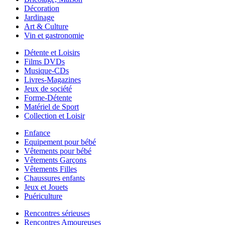
Décoration
Jardinage
Art & Culture
Vin et gastronomie
Détente et Loisirs
Films DVDs
Musique-CDs
Livres-Magazines
Jeux de société
Forme-Détente
Matériel de Sport
Collection et Loisir
Enfance
Equipement pour bébé
Vêtements pour bébé
Vêtements Garçons
Vêtements Filles
Chaussures enfants
Jeux et Jouets
Puériculture
Rencontres sérieuses
Rencontres Amoureuses