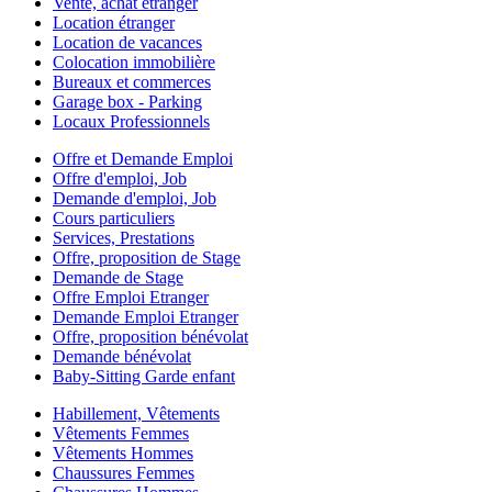
Vente, achat étranger
Location étranger
Location de vacances
Colocation immobilière
Bureaux et commerces
Garage box - Parking
Locaux Professionnels
Offre et Demande Emploi
Offre d'emploi, Job
Demande d'emploi, Job
Cours particuliers
Services, Prestations
Offre, proposition de Stage
Demande de Stage
Offre Emploi Etranger
Demande Emploi Etranger
Offre, proposition bénévolat
Demande bénévolat
Baby-Sitting Garde enfant
Habillement, Vêtements
Vêtements Femmes
Vêtements Hommes
Chaussures Femmes