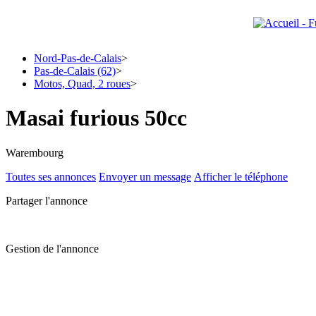
Nord-Pas-de-Calais
>
Pas-de-Calais (62)
>
Motos, Quad, 2 roues
>
Masai furious 50cc
Warembourg
Toutes ses annonces
Envoyer un message
Afficher le téléphone
Partager l'annonce
Gestion de l'annonce