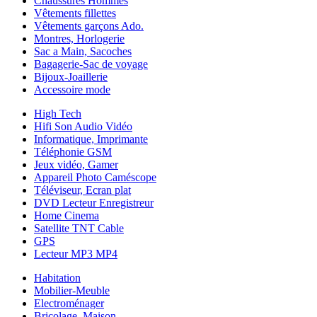
Chaussures Hommes
Vêtements fillettes
Vêtements garçons Ado.
Montres, Horlogerie
Sac a Main, Sacoches
Bagagerie-Sac de voyage
Bijoux-Joaillerie
Accessoire mode
High Tech
Hifi Son Audio Vidéo
Informatique, Imprimante
Téléphonie GSM
Jeux vidéo, Gamer
Appareil Photo Caméscope
Téléviseur, Ecran plat
DVD Lecteur Enregistreur
Home Cinema
Satellite TNT Cable
GPS
Lecteur MP3 MP4
Habitation
Mobilier-Meuble
Electroménager
Bricolage, Maison