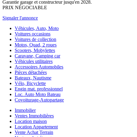
Garantie garage et constructeur jusqu'en 2028.
PRIX NÉGOCIABLE
Signaler l'annonce
Véhicules, Auto, Moto
Voitures occasions
Voitures de collection
Motos, Quad, 2 roues
Scooters, Mobylettes
Caravane, Camping car
Véhicules utilitaires
Accessoires Automobiles
Pièces détachées
Bateaux, Nautisme
Vélo, Bicyclette
Engin mat. professionnel
Loc. Auto Moto Bateau
Covoiturage-Autopartage
Immobilier
Ventes Immobilières
Location maison
Location Appartement
Vente Achat Terrain