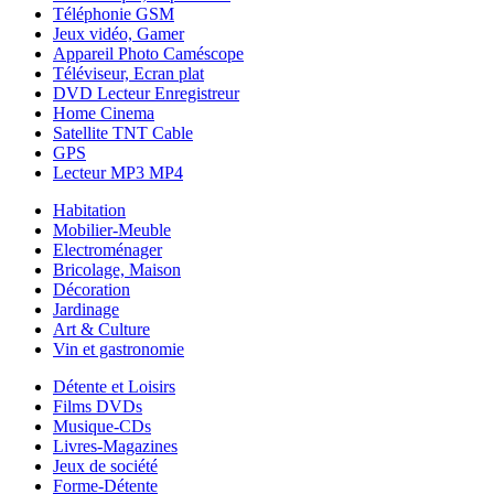
Téléphonie GSM
Jeux vidéo, Gamer
Appareil Photo Caméscope
Téléviseur, Ecran plat
DVD Lecteur Enregistreur
Home Cinema
Satellite TNT Cable
GPS
Lecteur MP3 MP4
Habitation
Mobilier-Meuble
Electroménager
Bricolage, Maison
Décoration
Jardinage
Art & Culture
Vin et gastronomie
Détente et Loisirs
Films DVDs
Musique-CDs
Livres-Magazines
Jeux de société
Forme-Détente