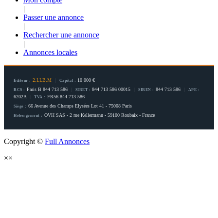
|
Passer une annonce
|
Rechercher une annonce
|
Annonces locales
2.I.I.B.M
|
10 000 €
Éditeur :
Capital :
Paris B 844 713 586
|
844 713 586 00015
|
844 713 586
|
RCS :
SIRET :
SIREN :
APE :
6202A
|
FR56 844 713 586
TVA :
66 Avenue des Champs Elysées Lot 41 - 75008 Paris
Siège :
OVH SAS - 2 rue Kellermann - 59100 Roubaix - France
Hébergement :
Copyright ©
Full Annonces
×
×