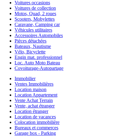
Voitures occasions
Voitures de collection
Motos, Quad, 2 roues
Scooters, Mobylettes
Caravane, Camping car
Véhicules utilitaires
Accessoires Automobiles
Pièces détachées
Bateaux, Nautisme
Vélo, Bicyclette
Engin mat. professionnel
Loc. Auto Moto Bateau
Covoiturage-Autopartage
Immobilier
Ventes Immobilières
Location maison
Location Appartement
Vente Achat Terrain
Vente, achat étranger
Location étranger
Location de vacances
Colocation immobilière
Bureaux et commerces
Garage box - Parking