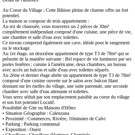
Au Coeur du Village ; Cette Bâtisse pleine de charme offre un fort
potentiel.
La maison se compose de trois appartements :
Au rez de chaussée, vous trouverez un 2 pièces de 30m²
complètement indépendant composé d'une cuisine, une pièce de vie,
une chambre et salle d'eau avec toilettes.
Ce niveau comprend également une cave, idéale pour le rangement
ou le stockage.
Au 1er étage, un deuxième appartement de type T3 de 78m² qui se
présente de la manière suivante : Bel espace de vie lumineux par ses
portes fenêtres ; cuisine à l'américaine, deux chambres, un bureau
avec accès un balcon et salle d'eau avec toilettes séparés.
Au 2ème et dernier étage abrite un appartement de type T3 de 78m²
composé d'une cuisine ouverte sur le salon avec balcon filant
donnant sur les ruelles du village, une suite parentale, une seconde
chambre avec salle d'eau attenante et toilettes.
Vous serez séduit par son emplacement paisible au coeur du village
et son fort potentiel Locatif.
Possibilité de Gite ou Maisons d'Hôtes
• Situation Géographie : Calenzana
• Proximité : Commerces, Rivière, 10minutes de Calvi
• Parking : Parking communal
• Exposition : Ouest
• Chauffage : Chauffage éléctrique, Cheminée