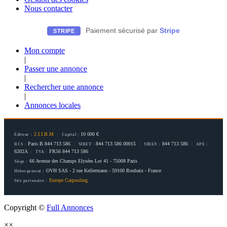
Nous contacter
Paiement sécurisé par
Stripe
STRIPE
Mon compte
|
Passer une annonce
|
Rechercher une annonce
|
Annonces locales
2.I.I.B.M
|
10 000 €
Éditeur :
Capital :
Paris B 844 713 586
|
844 713 586 00015
|
844 713 586
|
RCS :
SIRET :
SIREN :
APE :
6202A
|
FR56 844 713 586
TVA :
66 Avenue des Champs Elysées Lot 41 - 75008 Paris
Siège :
OVH SAS - 2 rue Kellermann - 59100 Roubaix - France
Hébergement :
Europe Carpooling
Site partenaire :
Copyright ©
Full Annonces
×
×