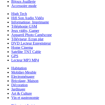
Bijoux-Joaillerie
Accessoire mode
High Tech
Hifi Son Audio Vidéo
Informatique, Imprimante
Téléphonie GSM
Jeux vidéo, Gamer
Appareil Photo Caméscope
Téléviseur, Ecran plat
DVD Lecteur Enregistreur
Home Cinema
Satellite TNT Cable
GPS
Lecteur MP3 MP4
Habitation
Mobilier-Meuble
Electroménager
Bricolage, Maison
Décoration
Jardinage
Art & Culture
Vin et gastronomie