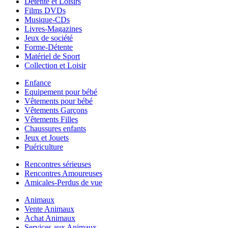
Détente et Loisirs
Films DVDs
Musique-CDs
Livres-Magazines
Jeux de société
Forme-Détente
Matériel de Sport
Collection et Loisir
Enfance
Equipement pour bébé
Vêtements pour bébé
Vêtements Garçons
Vêtements Filles
Chaussures enfants
Jeux et Jouets
Puériculture
Rencontres sérieuses
Rencontres Amoureuses
Amicales-Perdus de vue
Animaux
Vente Animaux
Achat Animaux
Services aux Animaux