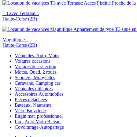
T3 avec Terrasse...
Haute-Corse (2B)
Magnifique...
Haute-Corse (2B)
Véhicules, Auto, Moto
Voitures occasions
Voitures de collection
Motos, Quad, 2 roues
Scooters, Mobylettes
Caravane, Camping car
Véhicules utilitaires
Accessoires Automobiles
Pièces détachées
Bateaux, Nautisme
Vélo, Bicyclette
Engin mat. professionnel
Loc. Auto Moto Bateau
Covoiturage-Autopartage