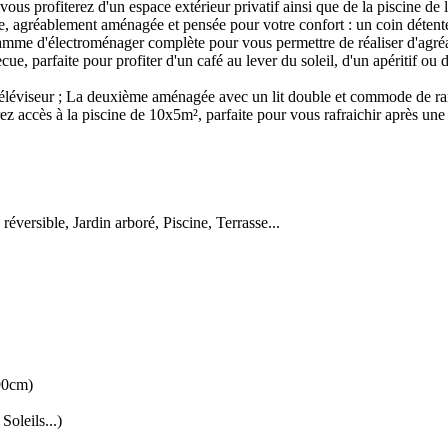
s profiterez d'un espace extérieur privatif ainsi que de la piscine de l
e, agréablement aménagée et pensée pour votre confort : un coin détente
mme d'électroménager complète pour vous permettre de réaliser d'agréa
ue, parfaite pour profiter d'un café au lever du soleil, d'un apéritif ou 
téléviseur ; La deuxième aménagée avec un lit double et commode de r
rez accès à la piscine de 10x5m², parfaite pour vous rafraichir après u
éversible, Jardin arboré, Piscine, Terrasse...
(90cm)
oleils...)