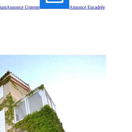
ium
Annonce Urgente
Annonce Encadrée