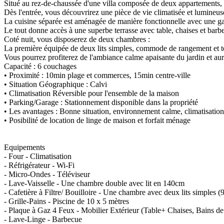
Situé au rez-de-chaussée d'une villa composée de deux appartements, vou
Dès l'entrée, vous découvrirez une pièce de vie climatisée et lumineus
La cuisine séparée est aménagée de manière fonctionnelle avec une ga
Le tout donne accès à une superbe terrasse avec table, chaises et barbec
Coté nuit, vous disposerez de deux chambres :
La première équipée de deux lits simples, commode de rangement et 
Vous pourrez profiterez de l'ambiance calme apaisante du jardin et au
Capacité : 6 couchages
• Proximité : 10min plage et commerces, 15min centre-ville
• Situation Géographique : Calvi
• Climatisation Réversible pour l'ensemble de la maison
• Parking/Garage : Stationnement disponible dans la propriété
• Les avantages : Bonne situation, environnement calme, climatisation r
• Posibilité de location de linge de maison et forfait ménage
Equipements
- Four - Climatisation
- Réfrigérateur - Wi-Fi
- Micro-Ondes - Téléviseur
- Lave-Vaisselle - Une chambre double avec lit en 140cm
- Cafetière à Filtre/ Bouilloire - Une chambre avec deux lits simples 
- Grille-Pains - Piscine de 10 x 5 mètres
- Plaque à Gaz 4 Feux - Mobilier Extérieur (Table+ Chaises, Bains de S
- Lave-Linge - Barbecue