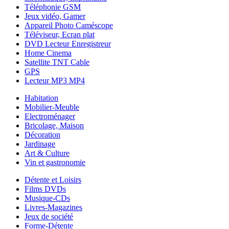
Téléphonie GSM
Jeux vidéo, Gamer
Appareil Photo Caméscope
Téléviseur, Ecran plat
DVD Lecteur Enregistreur
Home Cinema
Satellite TNT Cable
GPS
Lecteur MP3 MP4
Habitation
Mobilier-Meuble
Electroménager
Bricolage, Maison
Décoration
Jardinage
Art & Culture
Vin et gastronomie
Détente et Loisirs
Films DVDs
Musique-CDs
Livres-Magazines
Jeux de société
Forme-Détente