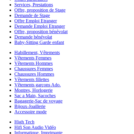
Services, Prestations
Offre, proposition de Stage
Demande de Stage
Offre Emploi Etranger
Demande Emploi Etranger
Offre, proposition bénévolat
Demande bénévolat
Baby-Sitting Garde enfant
Habillement, Vêtements
Vêtements Femmes
Vêtements Hommes
Chaussures Femmes
Chaussures Hommes
Vêtements fillettes
Vêtements garçons Ado.
Montres, Horlogerie
Sac a Main, Sacoches
Bagagerie-Sac de voyage
Bijoux-Joaillerie
Accessoire mode
High Tech
Hifi Son Audio Vidéo
Informatique, Imprimante