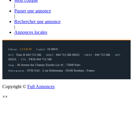
Mon compte
|
Passer une annonce
|
Rechercher une annonce
|
Annonces locales
2.I.I.B.M
|
10 000 €
Éditeur :
Capital :
Paris B 844 713 586
|
844 713 586 00015
|
844 713 586
|
RCS :
SIRET :
SIREN :
APE :
6202A
|
FR56 844 713 586
TVA :
66 Avenue des Champs Elysées Lot 41 - 75008 Paris
Siège :
OVH SAS - 2 rue Kellermann - 59100 Roubaix - France
Hébergement :
Copyright ©
Full Annonces
×
×