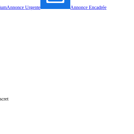
ium
Annonce Urgente
Annonce Encadrée
scret