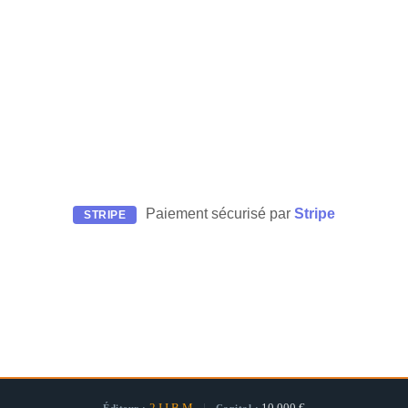
Paiement sécurisé par
Stripe
STRIPE
2.I.I.B.M
|
10 000 €
Éditeur :
Capital :