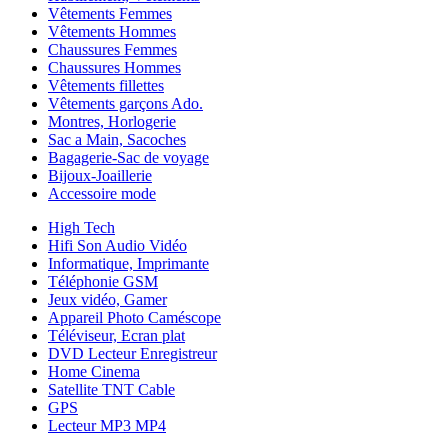
Vêtements Femmes
Vêtements Hommes
Chaussures Femmes
Chaussures Hommes
Vêtements fillettes
Vêtements garçons Ado.
Montres, Horlogerie
Sac a Main, Sacoches
Bagagerie-Sac de voyage
Bijoux-Joaillerie
Accessoire mode
High Tech
Hifi Son Audio Vidéo
Informatique, Imprimante
Téléphonie GSM
Jeux vidéo, Gamer
Appareil Photo Caméscope
Téléviseur, Ecran plat
DVD Lecteur Enregistreur
Home Cinema
Satellite TNT Cable
GPS
Lecteur MP3 MP4