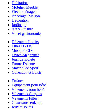
Habitation
Mobilier-Meuble
Electroménager
Bricolage, Maison
Décoration
Jardinage
Art & Culture
Vin et gastronomie
Détente et Loisirs
Films DVDs
Musique-CDs
Livres-Magazines
Jeux de société
Forme-Détente
Matériel de Sport
Collection et Loisir
Enfance
Equipement pour bébé
Vêtements pour bébé
Vêtements Garçons
Vêtements Filles
Chaussures enfants
Jeux et Jouets